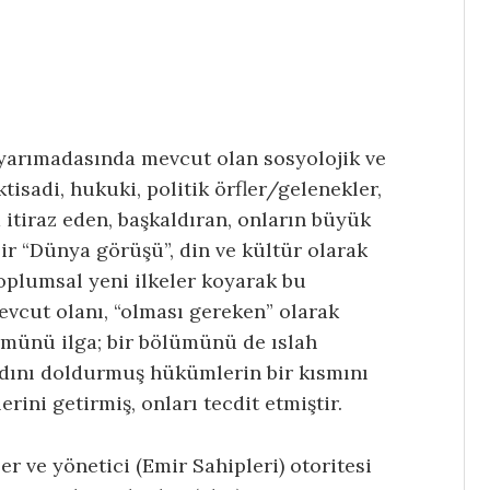
 yarımadasında mevcut olan sosyolojik ve
ktisadi, hukuki, politik örfler/gelenekler,
itiraz eden, başkaldıran, onların büyük
ir “Dünya görüşü”, din ve kültür olarak
toplumsal yeni ilkeler koyarak bu
evcut olanı, “olması gereken” olarak
ümünü ilga; bir bölümünü de ıslah
iadını doldurmuş hükümlerin bir kısmını
rini getirmiş, onları tecdit etmiştir.
r ve yönetici (Emir Sahipleri) otoritesi