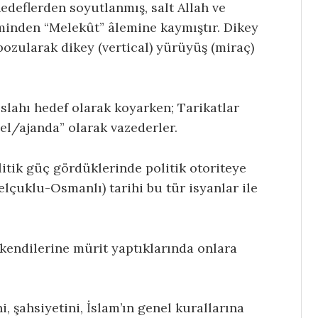
hedeflerden soyutlanmış, salt Allah ve
leminden “Melekût” âlemine kaymıştır. Dikey
ozularak dikey (vertical) yürüyüş (miraç)
e ıslahı hedef olarak koyarken; Tarikatlar
amel/ajanda” olarak vazederler.
litik güç gördüklerinde politik otoriteye
elçuklu-Osmanlı) tarihi bu tür isyanlar ile
i kendilerine mürit yaptıklarında onlara
, şahsiyetini, İslam’ın genel kurallarına