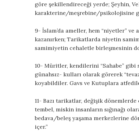
göre şekillendireceği yerde; Şeyhin, Ve
karakterine/meşrebine/psikolojisine gör
9- İslam’da ameller, hem “niyetler” ve
kazanırken; Tarikatlarda niyetin samim
samimiyetin cehaletle birleşmesinin d
10- Müritler, kendilerini “Sahabe” gibi 
günahsız- kulları olarak görerek “teva
koyabildiler. Gavs ve Kutuplara atfedile
11- Bazı tarikatlar, değişik dönemlerde
tembel, miskin insanların sığınağı ol
bedava/beleş yaşama merkezlerine dön
içer.”