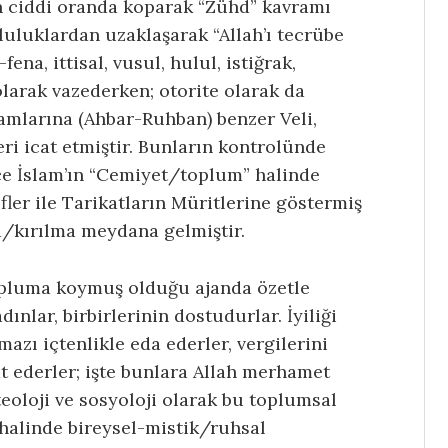
 ciddi oranda koparak “Zühd” kavramı
uluklardan uzaklaşarak “Allah’ı tecrübe
ena, ittisal, vusul, hulul, istiğrak,
olarak vazederken; otorite olarak da
amlarına (Ahbar-Ruhban) benzer Veli,
ri icat etmiştir. Bunların kontrolünde
ece İslam’ın “Cemiyet/toplum” halinde
r ile Tarikatların Müritlerine göstermiş
a/kırılma meydana gelmiştir.
topluma koymuş olduğu ajanda özetle
nlar, birbirlerinin dostudurlar. İyiliği
azı içtenlikle eda ederler, vergilerini
aat ederler; işte bunlara Allah merhamet
 teoloji ve sosyoloji olarak bu toplumsal
 halinde bireysel-mistik/ruhsal