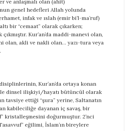
 ve anlaşmalı olan (ahit)
un genel hedefleri Allah yolunda
hamet, infak ve ıslah (emir bi’l-ma’ruf)
raltı bir “cemaat” olarak çıkarken;
 çıkmıştır. Kur’an’da maddi-manevi olan,
i olan, akli ve nakli olan… yazı-tura veya
.
isiplinlerinin, Kur’an’da ortaya konan
e dinsel ilişkiyi/hayatı bütüncül olarak
 tavsiye ettiği “şura” yerine, Saltanatın
an kabileciliğe dayanan iç savaş, bir
” kristalleşmesini doğurmuştur. 2’nci
Tasavvuf” eğilimi, İslam’ın bireylere