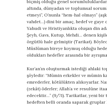
biçmiş olduğu genel sorumluluklardan
altında, dünyadan ve toplumsal soruml
etmeyi”, O’nunla “hem-hal olmayı” (aşk-f
vahdet…) dini bir amaç, hedef ve gaye 
Yahudi ve Hristiyanlıkta oluşan din ad
Şeyh, Gavs, Kutup, Mehdi… denen kişile
örgütlü hale gelmiştir (Tarikat). Böyl
Müslüman bireye koymuş olduğu hedefle
oldukları hedefler arasında bir ayrışm
Kur’an’ın oluşturmak istediği ahlaki 
şöyledir: “Mümin erkekler ve mümin kadı
emrederler, kötülükten alıkoyarlar. Nam
(zekât) öderler; Allah’a ve resulüne it
edecektir…” (9/71). Tarikatlar, yeni bir
hedeften belli oranda saparak gruplar