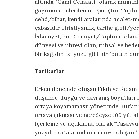
altında “Cami Cemaati” olarak müminler
gayrimüslimlerden oluşmuştur. Toplum
cehd/cihat, kendi aralarında adalet-mer
çabasıdır. Hristiyanlık, tarihe gizli/ye
İslamiyet, bir “Cemiyet/Toplum” olarak
dünyevi ve uhrevi olan, ruhsal ve beden
bir kâğıdın iki yüzü gibi bir “bütün”dür
Tarikatlar
Erken dönemde oluşan Fıkıh ve Kelam d
düşünce-duygu ve davranış boyutları il
ortaya koyamaması; yönetimde Kur’an’ın
ortaya çıkması ve neredeyse 100 yılı al
içerleme ve uçuklama olarak “Tasavvuf
yüzyılın ortalarından itibaren oluşan “