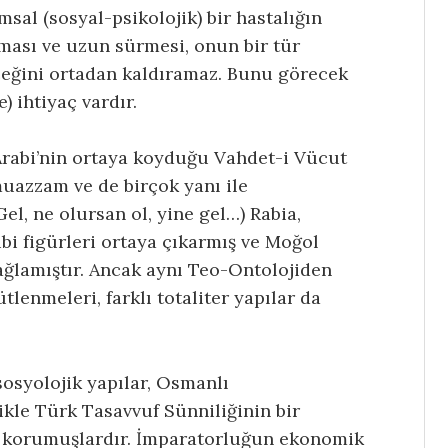
msal (sosyal-psikolojik) bir hastalığın
ması ve uzun sürmesi, onun bir tür
eğini ortadan kaldıramaz. Bunu görecek
) ihtiyaç vardır.
Arabi’nin ortaya koyduğu Vahdet-i Vücut
muazzam ve de birçok yanı ile
l, ne olursan ol, yine gel…) Rabia,
bi figürleri ortaya çıkarmış ve Moğol
sağlamıştır. Ancak aynı Teo-Ontolojiden
ütlenmeleri, farklı totaliter yapılar da
sosyolojik yapılar, Osmanlı
kle Türk Tasavvuf Sünniliğinin bir
nı korumuşlardır. İmparatorluğun ekonomik