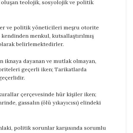
oluşan teolojik, sosyolojik ve politik
r ve politik yöneticileri meşru otorite
i kendinden menkul, kutsallaştırılmış
 olarak belirlemektedirler.
rin iknaya dayanan ve mutlak olmayan,
oriteleri geçerli iken; Tarikatlarda
eçerlidir.
urallar çerçevesinde hür kişiler iken;
rinde, gassalın (ölü yıkayıcısı) elindeki
ahlaki, politik sorunlar karşısında sorumlu