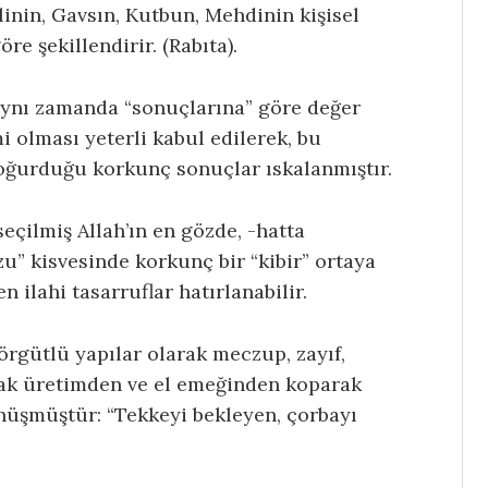
linin, Gavsın, Kutbun, Mehdinin kişisel
e şekillendirir. (Rabıta).
 aynı zamanda “sonuçlarına” göre değer
i olması yeterli kabul edilerek, bu
oğurduğu korkunç sonuçlar ıskalanmıştır.
seçilmiş Allah’ın en gözde, -hatta
zu” kisvesinde korkunç bir “kibir” ortaya
n ilahi tasarruflar hatırlanabilir.
 örgütlü yapılar olarak meczup, zayıf,
arak üretimden ve el emeğinden koparak
üşmüştür: “Tekkeyi bekleyen, çorbayı