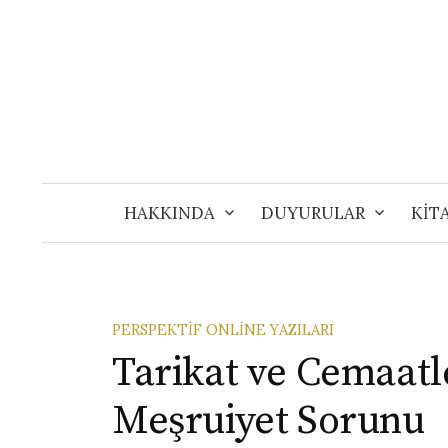
Skip
to
content
HAKKINDA
DUYURULAR
KİT
PERSPEKTIF ONLINE YAZILARI
Tarikat ve Cemaatl
Meşruiyet Sorunu