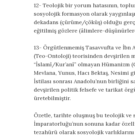
12- Teolojik bir yorum hatasının, toplu
sosyolojik formasyon olarak yaygınlaş
dekadans (çürüme/çöküş) olduğu gerç
eğitilmiş gözlere (âlimlere-düşünürlere
13- Örgütlenmemiş Tasavvufta ve İbn 
(Teo-Ontoloji) teorisinden devşirilen 
“İslamî/Kur’anî” olmayan Hümanizm (Ge
Mevlana, Yunus, Hacı Bektaş, Nesimi gi
İstilası sonrası Anadolu’nun birliğini 
devşirilen politik felsefe ve tarikat örg
üretebilmiştir.
Özetle, tarihte oluşmuş bu teolojik ve 
İmparatorluğu’nun sonuna kadar özelli
tezahürü olarak sosyolojik varlıkları