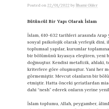
Posted
on
22/01/2022
by
İlhami Güler
Bütüncül Bir Yapı Olarak İslam
İslam, 610-632 tarihleri arasında Arap
sosyal psikolojik olarak yerleşik dini, i
toplumsal yapılar, kurumlar toplamına 
bir bölümünü kıyasıya eleştiren, yeni b
doğmuştur. Kendisi metafizik, ahlaki, 
kriterlere göre oluşmuştur. Yani her m
görmemiştir. Mevcut olanların bir böl
etmiştir. Hatta önceki şeriatlardan m
dahi “nesh” ederek onların yerine yenile
İslam toplumu, Allah, peygamber, âlimle