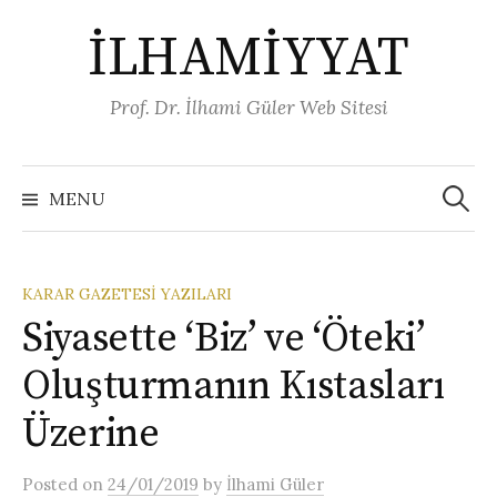
Skip
İLHAMİYYAT
to
content
Prof. Dr. İlhami Güler Web Sitesi
Arama:
MENU
KARAR GAZETESI YAZILARI
Siyasette ‘Biz’ ve ‘Öteki’
Oluşturmanın Kıstasları
Üzerine
Posted
on
24/01/2019
by
İlhami Güler