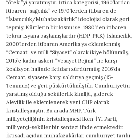
“öteki”yi yaratmıştır. İrtica kategorisi, 1960’lardan
itibaren “sağcılık” ve 1970’lerden itibaren de
“İslamcılık/Muhafazakârlık” ideolojisi olarak geri
tepmiş; Kürtlerin bir kısmı ise, 1980’den itibaren
tekrar isyana başlamışlardır (HDP-PKK). İslamcılık,
2000’lerden itibaren Amerika’ya eklemlenmiş
“Cemaat” ve milli “Siyaset” olarak ikiye bölünmüş,
2015’e kadar askeri “Vesayet Rejimi” ne karşı
koalisyon halinde iktidarı sürdürmüş; 2016’da
Cemaat, siyasete karşı saldırıya geçmiş (15-
Temmuz) ve geri püskürtülmüştür. Cumhuriyetin
yaratmış olduğu sekülerlik kimliği, giderek
Alevilik ile eklemlenerek yeni CHP olarak
kristalleşmiştir. Bu arada MHP, Türk
milliyetçiliğinin kristalleşmesi iken; İYİ Parti,
milliyetçi-seküler bir sentezi ifade etmektedir.
İktisadi açıdan muhafazakârlar, cumhuriyet tarihi