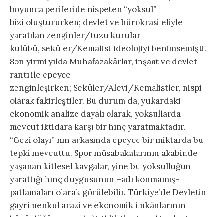
boyunca periferide nispeten “yoksul”
bizi oluştururken; devlet ve bürokrasi eliyle
yaratılan zenginler/tuzu kurular
kulübü, seküler/Kemalist ideolojiyi benimsemişti.
Son yirmi yılda Muhafazakârlar, inşaat ve devlet
rantı ile epeyce
zenginleşirken; Seküler/Alevi/Kemalistler, nispi
olarak fakirleştiler. Bu durum da, yukardaki
ekonomik analize dayalı olarak, yoksullarda
mevcut iktidara karşı bir hınç yaratmaktadır.
“Gezi olayı” nın arkasında epeyce bir miktarda bu
tepki mevcuttu. Spor müsabakalarının akabinde
yaşanan kitlesel kavgalar, yine bu yoksulluğun
yarattığı hınç duygusunun –adı konmamış-
patlamaları olarak görülebilir. Türkiye’de Devletin
gayrimenkul arazi ve ekonomik imkânlarının