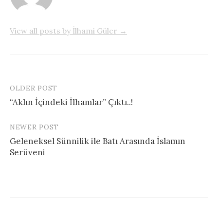
View all posts by İlhami Güler →
OLDER POST
Post
“Aklın İçindeki İlhamlar” Çıktı..!
navigation
NEWER POST
Geleneksel Sünnilik ile Batı Arasında İslamın
Serüveni