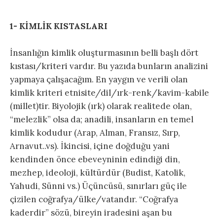
1- KİMLİK KISTASLARI
İnsanlığın kimlik oluşturmasının belli başlı dört
kıstası/kriteri vardır. Bu yazıda bunların analizini
yapmaya çalışacağım. En yaygın ve verili olan
kimlik kriteri etnisite/dil/ırk-renk/kavim-kabile
(millet)tir. Biyolojik (ırk) olarak realitede olan,
“melezlik” olsa da; anadili, insanların en temel
kimlik kodudur (Arap, Alman, Fransız, Sırp,
Arnavut..vs). İkincisi, içine doğduğu yani
kendinden önce ebeveyninin edindiği din,
mezhep, ideoloji, kültürdür (Budist, Katolik,
Yahudi, Sünni vs.) Üçüncüsü, sınırları güç ile
çizilen coğrafya/ülke/vatandır. “Coğrafya
kaderdir” sözü, bireyin iradesini aşan bu