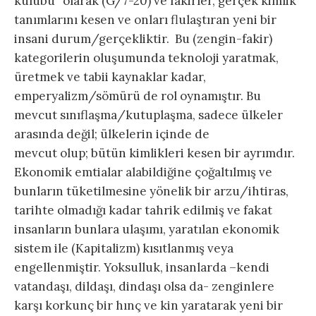
kulübü” olarak (G/7-20) ve fakirler, gerçek kimlik
tanımlarını kesen ve onları flulaştıran yeni bir
insani durum/gerçekliktir. Bu (zengin-fakir)
kategorilerin oluşumunda teknoloji yaratmak,
üretmek ve tabii kaynaklar kadar,
emperyalizm/sömürü de rol oynamıştır. Bu
mevcut sınıflaşma/kutuplaşma, sadece ülkeler
arasında değil; ülkelerin içinde de
mevcut olup; bütün kimlikleri kesen bir ayrımdır.
Ekonomik emtialar alabildiğine çoğaltılmış ve
bunların tüketilmesine yönelik bir arzu/ihtiras,
tarihte olmadığı kadar tahrik edilmiş ve fakat
insanların bunlara ulaşımı, yaratılan ekonomik
sistem ile (Kapitalizm) kısıtlanmış veya
engellenmiştir. Yoksulluk, insanlarda –kendi
vatandaşı, dildaşı, dindaşı olsa da- zenginlere
karşı korkunç bir hınç ve kin yaratarak yeni bir