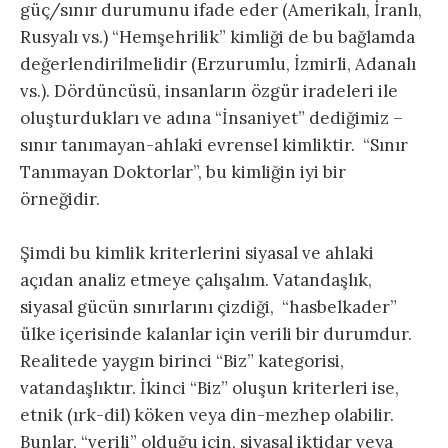
güç/sınır durumunu ifade eder (Amerikalı, İranlı,
Rusyalı vs.) “Hemşehrilik” kimliği de bu bağlamda
değerlendirilmelidir (Erzurumlu, İzmirli, Adanalı
vs.). Dördüncüsü, insanların özgür iradeleri ile
oluşturdukları ve adına “İnsaniyet” dediğimiz –
sınır tanımayan-ahlaki evrensel kimliktir. “Sınır
Tanımayan Doktorlar”, bu kimliğin iyi bir
örneğidir.
Şimdi bu kimlik kriterlerini siyasal ve ahlaki
açıdan analiz etmeye çalışalım. Vatandaşlık,
siyasal gücün sınırlarını çizdiği, “hasbelkader”
ülke içerisinde kalanlar için verili bir durumdur.
Realitede yaygın birinci “Biz” kategorisi,
vatandaşlıktır. İkinci “Biz” oluşun kriterleri ise,
etnik (ırk-dil) köken veya din-mezhep olabilir.
Bunlar, “verili” olduğu için, siyasal iktidar veya