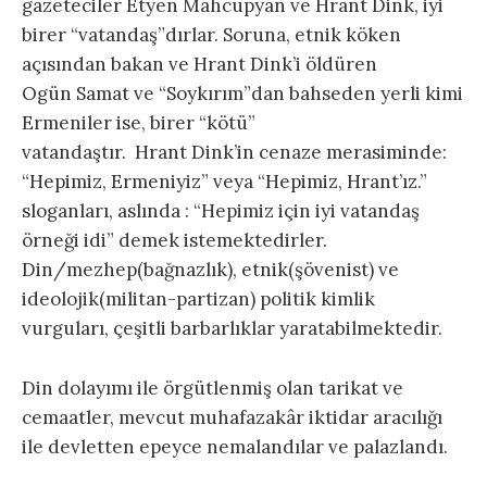
gazeteciler Etyen Mahcupyan ve Hrant Dink, iyi
birer “vatandaş”dırlar. Soruna, etnik köken
açısından bakan ve Hrant Dink’i öldüren
Ogün Samat ve “Soykırım”dan bahseden yerli kimi
Ermeniler ise, birer “kötü”
vatandaştır. Hrant Dink’in cenaze merasiminde:
“Hepimiz, Ermeniyiz” veya “Hepimiz, Hrant’ız.”
sloganları, aslında : “Hepimiz için iyi vatandaş
örneği idi” demek istemektedirler.
Din/mezhep(bağnazlık), etnik(şövenist) ve
ideolojik(militan-partizan) politik kimlik
vurguları, çeşitli barbarlıklar yaratabilmektedir.
Din dolayımı ile örgütlenmiş olan tarikat ve
cemaatler, mevcut muhafazakâr iktidar aracılığı
ile devletten epeyce nemalandılar ve palazlandı.