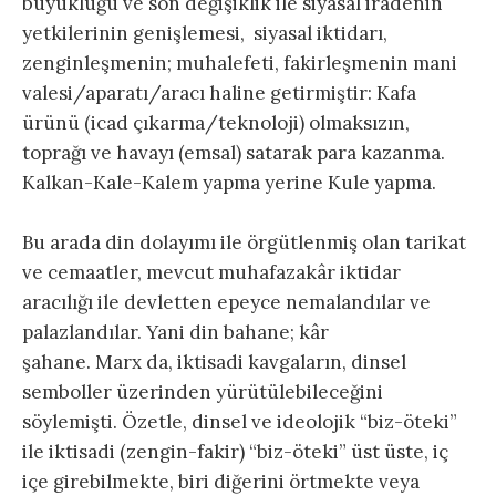
büyüklüğü ve son değişiklik ile siyasal iradenin
yetkilerinin genişlemesi, siyasal iktidarı,
zenginleşmenin; muhalefeti, fakirleşmenin mani
valesi/aparatı/aracı haline getirmiştir: Kafa
ürünü (icad çıkarma/teknoloji) olmaksızın,
toprağı ve havayı (emsal) satarak para kazanma.
Kalkan-Kale-Kalem yapma yerine Kule yapma.
Bu arada din dolayımı ile örgütlenmiş olan tarikat
ve cemaatler, mevcut muhafazakâr iktidar
aracılığı ile devletten epeyce nemalandılar ve
palazlandılar. Yani din bahane; kâr
şahane. Marx da, iktisadi kavgaların, dinsel
semboller üzerinden yürütülebileceğini
söylemişti. Özetle, dinsel ve ideolojik “biz-öteki”
ile iktisadi (zengin-fakir) “biz-öteki” üst üste, iç
içe girebilmekte, biri diğerini örtmekte veya