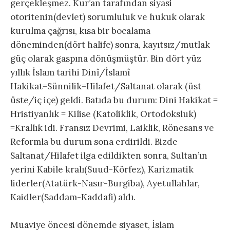
gerçekleşmez. Kur’an tarafından siyasi
otoritenin(devlet) sorumluluk ve hukuk olarak
kurulma çağrısı, kısa bir bocalama
döneminden(dört halife) sonra, kayıtsız/mutlak
güç olarak gaspına dönüşmüştür. Bin dört yüz
yıllık İslam tarihi Dinî/İslamî
Hakikat=Sünnilik=Hilafet/Saltanat olarak (üst
üste/iç içe) geldi. Batıda bu durum: Dini Hakikat =
Hristiyanlık = Kilise (Katoliklik, Ortodoksluk)
=Krallık idi. Fransız Devrimi, Laiklik, Rönesans ve
Reformla bu durum sona erdirildi. Bizde
Saltanat/Hilafet ilga edildikten sonra, Sultan’ın
yerini Kabile kralı(Suud-Körfez), Karizmatik
liderler(Atatürk-Nasır-Burgiba), Ayetullahlar,
Kaidler(Saddam-Kaddafi) aldı.
Muaviye öncesi dönemde siyaset, İslam