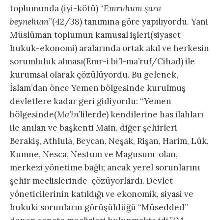
toplumunda (iyi-kötü) “
Emruhum şura
beynehum
”(42/38) tanımına göre yapılıyordu. Yani
Müslüman toplumun kamusal işleri(siyaset-
hukuk-ekonomi) aralarında ortak akıl ve herkesin
sorumluluk alması(Emr-i bi’l-ma’ruf/Cihad) ile
kurumsal olarak çözülüyordu. Bu gelenek,
İslam’dan önce Yemen bölgesinde kurulmuş
devletlere kadar geri gidiyordu: “Yemen
bölgesinde(
Ma’in
’lilerde) kendilerine has ilahları
ile anılan ve başkenti Main, diğer şehirleri
Berakiş, Athlula, Beycan, Neşak, Rişan, Harim, Lûk,
Kumne, Nesca, Nestum ve Magusum olan,
merkezi yönetime bağlı; ancak yerel sorunlarını
şehir meclislerinde çözüyorlardı. Devlet
yöneticilerinin katıldığı ve ekonomik, siyasi ve
hukuki sorunların görüşüldüğü “Müsedded”