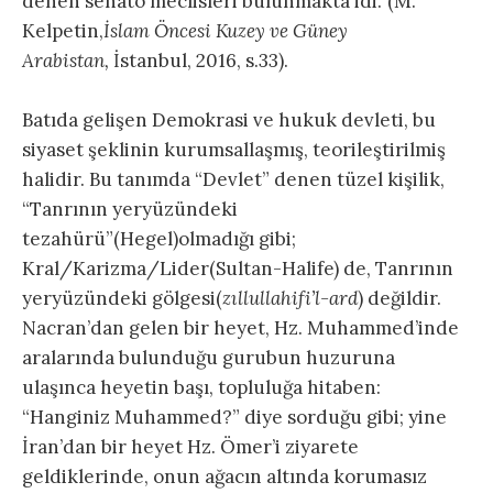
denen senato meclisleri bulunmakta idi.”(M.
Kelpetin,
İslam Öncesi Kuzey ve Güney
Arabistan,
İstanbul, 2016, s.33).
Batıda gelişen Demokrasi ve hukuk devleti, bu
siyaset şeklinin kurumsallaşmış, teorileştirilmiş
halidir. Bu tanımda “Devlet” denen tüzel kişilik,
“Tanrının yeryüzündeki
tezahürü”(Hegel)olmadığı gibi;
Kral/Karizma/Lider(Sultan-Halife) de, Tanrının
yeryüzündeki gölgesi(
zıllullahifi’l-ard
) değildir.
Nacran’dan gelen bir heyet, Hz. Muhammed’inde
aralarında bulunduğu gurubun huzuruna
ulaşınca heyetin başı, topluluğa hitaben:
“Hanginiz Muhammed?” diye sorduğu gibi; yine
İran’dan bir heyet Hz. Ömer’i ziyarete
geldiklerinde, onun ağacın altında korumasız