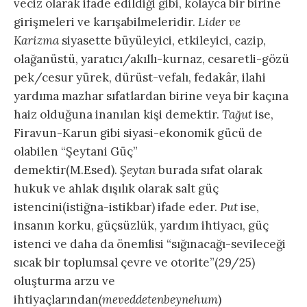
veciz olarak ifade edildiği gibi, kolayca bir birine
girişmeleri ve karışabilmeleridir.
Lider ve
Karizma
siyasette büyüleyici, etkileyici, cazip,
olağanüstü, yaratıcı/akıllı-kurnaz, cesaretli-gözü
pek/cesur yürek, dürüst-vefalı, fedakâr, ilahi
yardıma mazhar sıfatlardan birine veya bir kaçına
haiz olduğuna inanılan kişi demektir.
Tağut
ise,
Firavun-Karun gibi siyasi-ekonomik gücü de
olabilen “Şeytani Güç”
demektir(M.Esed).
Şeytan
burada sıfat olarak
hukuk ve ahlak dışılık olarak salt güç
istencini(istiğna-istikbar) ifade eder.
Put
ise,
insanın korku, güçsüzlük, yardım ihtiyacı, güç
istenci ve daha da önemlisi “sığınacağı-sevileceği
sıcak bir toplumsal çevre ve otorite”(29/25)
oluşturma arzu ve
ihtiyaçlarından
(meveddetenbeynehum
)