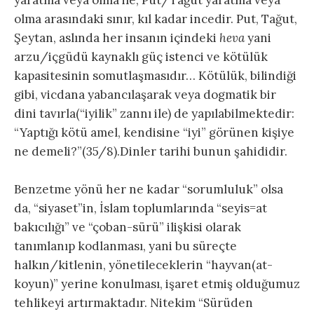
olma arasındaki sınır, kıl kadar incedir. Put, Tağut,
Şeytan, aslında her insanın içindeki
heva
yani
arzu/içgüdü kaynaklı güç istenci ve kötülük
kapasitesinin somutlaşmasıdır… Kötülük, bilindiği
gibi, vicdana yabancılaşarak veya dogmatik bir
dini tavırla(“iyilik” zannı ile) de yapılabilmektedir:
“Yaptığı kötü amel, kendisine “iyi” görünen kişiye
ne demeli?”(35/8).Dinler tarihi bunun şahididir.
Benzetme yönü her ne kadar “sorumluluk” olsa
da, “siyaset”in, İslam toplumlarında “seyis=at
bakıcılığı” ve “çoban-sürü” ilişkisi olarak
tanımlanıp kodlanması, yani bu süreçte
halkın/kitlenin, yönetileceklerin “hayvan(at-
koyun)” yerine konulması, işaret etmiş olduğumuz
tehlikeyi artırmaktadır. Nitekim “Sürüden