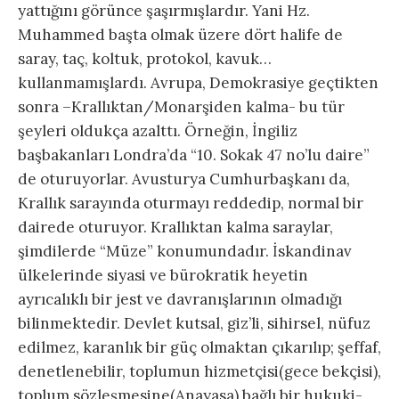
yattığını görünce şaşırmışlardır. Yani Hz.
Muhammed başta olmak üzere dört halife de
saray, taç, koltuk, protokol, kavuk…
kullanmamışlardı. Avrupa, Demokrasiye geçtikten
sonra –Krallıktan/Monarşiden kalma- bu tür
şeyleri oldukça azalttı. Örneğin, İngiliz
başbakanları Londra’da “10. Sokak 47 no’lu daire”
de oturuyorlar. Avusturya Cumhurbaşkanı da,
Krallık sarayında oturmayı reddedip, normal bir
dairede oturuyor. Krallıktan kalma saraylar,
şimdilerde “Müze” konumundadır. İskandinav
ülkelerinde siyasi ve bürokratik heyetin
ayrıcalıklı bir jest ve davranışlarının olmadığı
bilinmektedir. Devlet kutsal, giz’li, sihirsel, nüfuz
edilmez, karanlık bir güç olmaktan çıkarılıp; şeffaf,
denetlenebilir, toplumun hizmetçisi(gece bekçisi),
toplum sözleşmesine(Anayasa) bağlı bir hukuki-