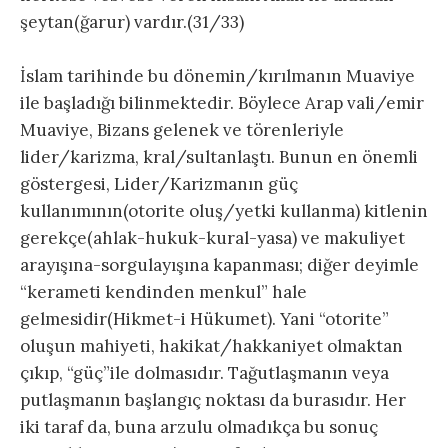
şeytan(ğarur) vardır.(31/33)
İslam tarihinde bu dönemin/kırılmanın Muaviye
ile başladığı bilinmektedir. Böylece Arap vali/emir
Muaviye, Bizans gelenek ve törenleriyle
lider/karizma, kral/sultanlaştı. Bunun en önemli
göstergesi, Lider/Karizmanın güç
kullanımının(otorite oluş/yetki kullanma) kitlenin
gerekçe(ahlak-hukuk-kural-yasa) ve makuliyet
arayışına-sorgulayışına kapanması; diğer deyimle
“kerameti kendinden menkul” hale
gelmesidir(Hikmet-i Hükumet). Yani “otorite”
oluşun mahiyeti, hakikat/hakkaniyet olmaktan
çıkıp, “güç”ile dolmasıdır. Tağutlaşmanın veya
putlaşmanın başlangıç noktası da burasıdır. Her
iki taraf da, buna arzulu olmadıkça bu sonuç