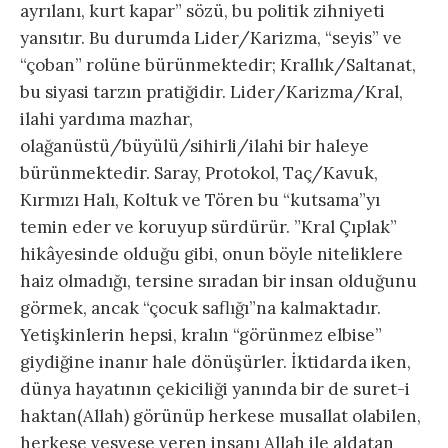
ayrılanı, kurt kapar” sözü, bu politik zihniyeti
yansıtır. Bu durumda Lider/Karizma, “seyis” ve
“çoban” rolüne bürünmektedir; Krallık/Saltanat,
bu siyasi tarzın pratiğidir. Lider/Karizma/Kral,
ilahi yardıma mazhar,
olağanüstü/büyülü/sihirli/ilahi bir haleye
bürünmektedir. Saray, Protokol, Taç/Kavuk,
Kırmızı Halı, Koltuk ve Tören bu “kutsama”yı
temin eder ve koruyup sürdürür. ”Kral Çıplak”
hikâyesinde olduğu gibi, onun böyle niteliklere
haiz olmadığı, tersine sıradan bir insan olduğunu
görmek, ancak “çocuk saflığı”na kalmaktadır.
Yetişkinlerin hepsi, kralın “görünmez elbise”
giydiğine inanır hale dönüşürler. İktidarda iken,
dünya hayatının çekiciliği yanında bir de suret-i
haktan(Allah) görünüp herkese musallat olabilen,
herkese vesvese veren insanı Allah ile aldatan