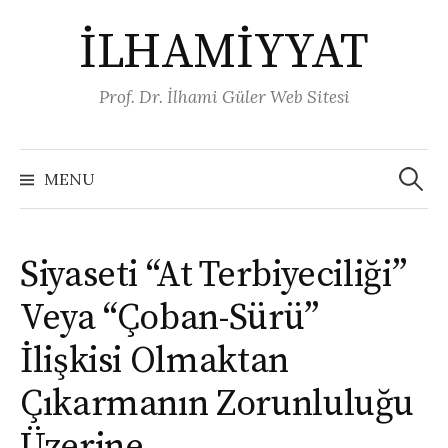
Skip
İLHAMİYYAT
to
content
Prof. Dr. İlhami Güler Web Sitesi
Arama:
MENU
Siyaseti “At Terbiyeciliği”
Veya “Çoban-Sürü”
İlişkisi Olmaktan
Çıkarmanın Zorunluluğu
Üzerine