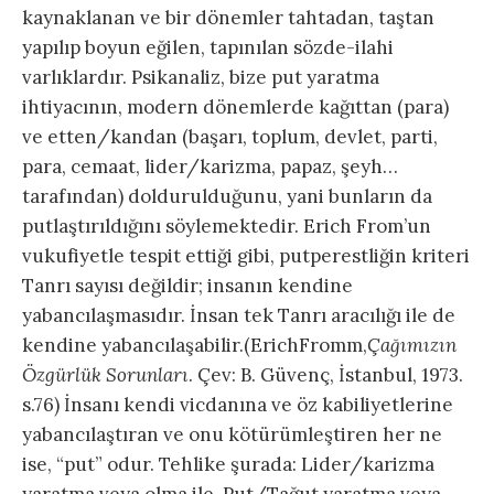
kaynaklanan ve bir dönemler tahtadan, taştan
yapılıp boyun eğilen, tapınılan sözde-ilahi
varlıklardır. Psikanaliz, bize put yaratma
ihtiyacının, modern dönemlerde kağıttan (para)
ve etten/kandan (başarı, toplum, devlet, parti,
para, cemaat, lider/karizma, papaz, şeyh…
tarafından) doldurulduğunu, yani bunların da
putlaştırıldığını söylemektedir. Erich From’un
vukufiyetle tespit ettiği gibi, putperestliğin kriteri
Tanrı sayısı değildir; insanın kendine
yabancılaşmasıdır. İnsan tek Tanrı aracılığı ile de
kendine yabancılaşabilir.(ErichFromm,
Çağımızın
Özgürlük Sorunları
. Çev: B. Güvenç, İstanbul, 1973.
s.76) İnsanı kendi vicdanına ve öz kabiliyetlerine
yabancılaştıran ve onu kötürümleştiren her ne
ise, “put” odur. Tehlike şurada: Lider/karizma
yaratma veya olma ile, Put/Tağut yaratma veya