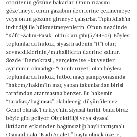
otoritenin gözüne bakarlar. Onun rızasını
gözetmeye, onun gazabını üzerlerine çekmemeye
veya onun gözüne girmeye çalışırlar. Tıpkı Allah’ın
indirdiği ile hükmetmeyenlerin, O’nun nezdinde
“Kâfir-Zalim-Fasık” oldukları gibi(5/44-47). Böylesi
toplumlarda hukuk, siyasi iradenin “it”i olur;
sevmediklerinin/muhaliflerin üzerine salınır.
Sözde “Demokrasi”, gerçekte ise –kuvvetler
ayrımının olmadığı- “Cumhuriyet” olan böylesi
toplumlarda hukuk, futbol maçı şampiyonasında
“hakem/hakim”in maç yapan takımlardan birisi
tarafından atanmasına benzer. Bu hakemin
“tarafsız/bağımsız” olabileceği düşünülemez.
Genel olarak Türkiye’nin siyasal tarihi, bana biraz
böyle gibi geliyor. Objektifliği veya siyasal
iktidarın etkisinden bağımsızlığı hayli tartışmalı
Osmanlıdaki “Kadı Adaleti” başta olmak üzere,