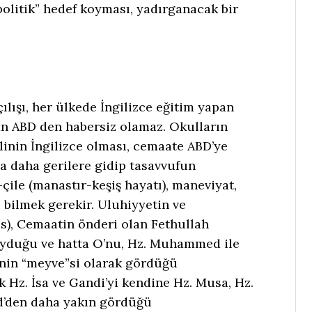
olitik” hedef koyması, yadırganacak bir
ılışı, her ülkede İngilizce eğitim yapan
an ABD den habersiz olamaz. Okulların
ilinin İngilizce olması, cemaate ABD’ye
a daha gerilere gidip tasavvufun
çile (manastır-keşiş hayatı), maneviyat,
i bilmek gerekir. Uluhiyyetin ve
.s), Cemaatin önderi olan Fethullah
duyduğu ve hatta O’nu, Hz. Muhammed ile
inin “meyve”si olarak gördüğü
ak Hz. İsa ve Gandi’yi kendine Hz. Musa, Hz.
’den daha yakın gördüğü