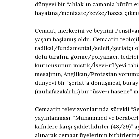
dünyevi bir “ahlak”ın zamanla bütün e
hayatına/menfaate/zevke/hazza çıkma
Cemaat, merkezini ve beynini Pensilvan
yaşam başlamış oldu. Cemaatin teoloj
radikal/fundamental/selefi/şeriatçı ol
dolu tarafını görme/polyanacı, tedricil
kurucusunun mistik/İsevi-rü’yevî tabi
mesajının, Anglikan/Protestan yorumu
dünyevi bir “şeriat”a dönüşmesi, buray
(muhafazakârlık) bir “üsve-i hasene” m
Cemaatin televizyonlarında sürekli “Se
yayınlanması, “Muhammed ve beraberind
kafirlere karşı şiddetlidirler (48/29)”
alınarak cemaat üyelerinin birbirlerin