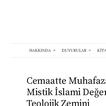
Skip
to
content
HAKKINDA
DUYURULAR
KİT
Cemaatte Muhafaz
Mistik İslami Değer
Teolojik Zemini