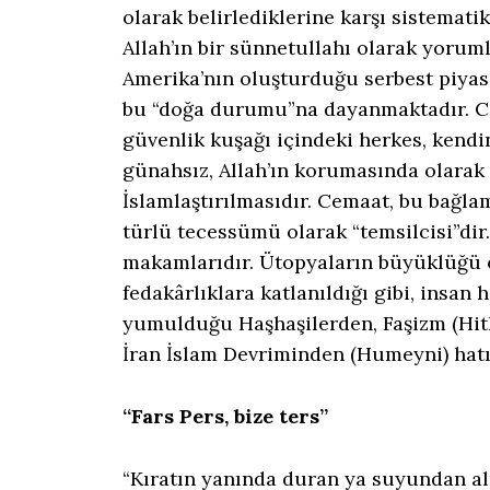
olarak belirlediklerine karşı sistemati
Allah’ın bir sünnetullahı olarak yoruml
Amerika’nın oluşturduğu serbest piyasa
bu “doğa durumu”na dayanmaktadır. Ce
güvenlik kuşağı içindeki herkes, kendi
günahsız, Allah’ın korumasında olarak 
İslamlaştırılmasıdır. Cemaat, bu bağlam
türlü tecessümü olarak “temsilcisi”dir.
makamlarıdır. Ütopyaların büyüklüğü o
fedakârlıklara katlanıldığı gibi, insan
yumulduğu Haşhaşilerden, Faşizm (Hitl
İran İslam Devriminden (Humeyni) hatı
“Fars Pers, bize ters”
“Kıratın yanında duran ya suyundan alı