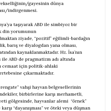
rekselliğinin/gayesinin dünya
sı/indirgenmesi.
ya’ya taşıyarak ABD ile simbiyoz bir
ik din yorumunun
maktan ziyade, “pozitif” eğilimli-bardağın
ik, barış ve diyalogdan yana olması,
atından kaynaklanmaktadır. Hz. İsa’nın
 ile ABD de pragmatizm adı altında
ı cemaat için politik-ahlaki
ertebesine çıkarmaktadır.
rengate” vahşi hayvan belgesellerinin
ekiler, birbirlerine karşı merhametli,
 ayeti gölgesinde, hayvanlar alemi “örnek”
e karşı “dayanışması” ve öteki veya düşman