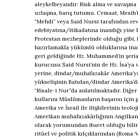
aleykelbeyandır: Risk alma ve savaşma 
uzlaşma, barış tutumu. Cemaat, Mesih’
“Mehdi” veya Said Nursi tarafından rev
edebiyatına/itikadatına inandığı yine
Protestan mezheplerinde olduğu gibi, fa
hazırlamakla yükümlü olduklarına inan
geri geldiğinde Hz. Muhammed’in şeria
kurucusu Said Nursi’nin de Hz. İsa’ya
yerine, dindar/muhafazakâr Amerika’ya 
yükselişinin Batıdan/dindar Amerika’da
“Risale-i Nur”da anlatılmaktadır. Diğer 
kullarını Müslümanların başarısı için 
Amerika ve İsrail ile ilişkilerinin teolo
Amerikan muhafazakârlığının Angilka
olarak yorumundan ibaret olduğu bilin
ritüel ve politik kılçıklarından (Roma-