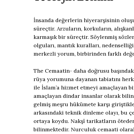
İnsanda değerlerin hiyerarşisinin oluş
süreçtir. Arzuların, korkuların, alışkanl
karmaşık bir süreçtir. Söylenmiş sözler
olguları, mantık kuralları, nedenselliği
merkezli yorum, birbirinden farklı değ
The Cemaatin- daha doğrusu başındaki 
rüya yorumuna dayanan tabiatını herke
ile İslam’a hizmet etmeyi amaçlayan b
amaçlayan dindar insanlar olarak bilin
gelmiş meşru hükümete karşı giriştikl
arkasındaki teknik dinleme olayı, bu ç
ortaya koydu. Nakşî tarikatların öteden 
bilinmektedir. Nurculuk cemaati olarak