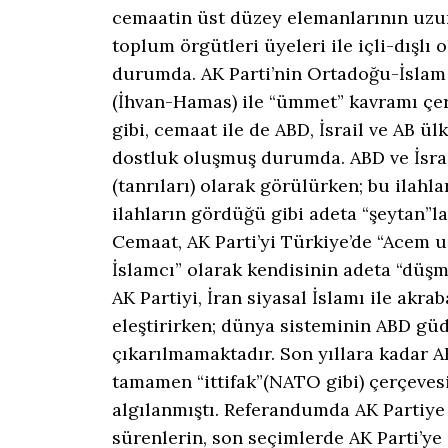
cemaatin üst düzey elemanlarının uzun
toplum örgütleri üyeleri ile içli-dışlı
durumda. AK Parti’nin Ortadoğu-İslam ü
(İhvan-Hamas) ile “ümmet” kavramı çer
gibi, cemaat ile de ABD, İsrail ve AB ül
dostluk oluşmuş durumda. ABD ve İsrai
(tanrıları) olarak görülürken; bu ilahl
ilahların gördüğü gibi adeta “şeytan”l
Cemaat, AK Parti’yi Türkiye’de “Acem u
İslamcı” olarak kendisinin adeta “düşm
AK Partiyi, İran siyasal İslamı ile akra
eleştirirken; dünya sisteminin ABD g
çıkarılmamaktadır. Son yıllara kadar AK 
tamamen “ittifak”(NATO gibi) çerçevesin
algılanmıştı. Referandumda AK Partiye 
sürenlerin, son seçimlerde AK Parti’y