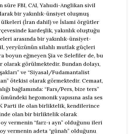
 süre FBI, CAI, Yahudi-Anglikan sivil
 olarak bir yakınlık-ünsiyet oluşmuş
lkeleri (İran dahil) ve İslami örgütler
çevesinde kardeşlik, yakınlık oluştuğu
keleri arasında bir yakınlık-ünsiyet-
l, yeryüzünün silahlı mutlak güçleri
ara boyun eğmeyen Şia ve Selefiler de, bu
ar olarak görülmektedir. Bundan dolayı,
şakları” ve “Siyasal/Fudamantalist
an” ötekisi olarak görmektedir. Cemaat,
balığı bağlamında: “Fars/Pers, bize ters”
üdümündeki hegomonik yapısına asla ses
Parti ile olan birliktelik, kendilerince
de olan bir birliktelik olarak
oy vermenin “farz-ı ayn” olduğunu ileri
e oy vermenin adeta “günah” olduğunu