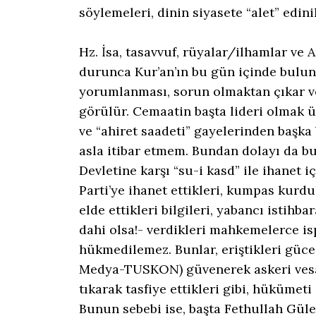
söylemeleri, dinin siyasete “alet” edini
Hz. İsa, tasavvuf, rüyalar/ilhamlar ve
durunca Kur’an’ın bu gün içinde bulu
yorumlanması, sorun olmaktan çıkar ve
görülür. Cemaatin başta lideri olmak ü
ve “ahiret saadeti” gayelerinden başk
asla itibar etmem. Bundan dolayı da bu
Devletine karşı “su-i kasd” ile ihanet 
Parti’ye ihanet ettikleri, kumpas kurdu
elde ettikleri bilgileri, yabancı istihb
dahi olsa!- verdikleri mahkemelerce is
hükmedilemez. Bunlar, eriştikleri güce 
Medya-TUSKON) güvenerek askeri vesay
tıkarak tasfiye ettikleri gibi, hükümet
Bunun sebebi ise, başta Fethullah Gül