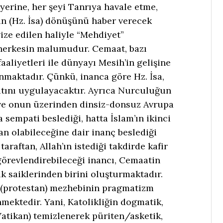
yerine, her şeyi Tanrıya havale etme,
in (Hz. İsa) dönüşünü haber verecek
ize edilen haliyle “Mehdiyet”
 herkesin malumudur. Cemaat, bazı
aliyetleri ile dünyayı Mesih’in gelişine
maktadır. Çünkü, inanca göre Hz. İsa,
tını uygulayacaktır. Ayrıca Nurculuğun
 ve onun üzerinden dinsiz-donsuz Avrupa
sempati beslediği, hatta İslam’ın ikinci
n olabileceğine dair inanç beslediği
taraftan, Allah’ın istediği takdirde kafir
görevlendirebileceği inancı, Cemaatin
jik saiklerinden birini oluşturmaktadır.
n(protestan) mezhebinin pragmatizm
mektedir. Yani, Katolikliğin dogmatik,
Vatikan) temizlenerek püriten/asketik,