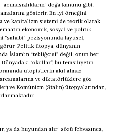
k “acımasızlıkların” doğa kanunu gibi,
amalarını gösterir. En iyi örneğini
 ve kapitalizm sistemi de teorik olarak
maatin ekonomik, sosyal ve politik
ni “sahabi” pozisyonunda layüsel,
görür. Politik ütopya, dünyanın
da İslam’ın “tebliğcisi” değil; onun her
 Dünyadaki “okullar”, bu temsiliyetin
ranında ütopistlerin akıl almaz
 harcamalarına ve diktatörlüklere göz
er) ve Komünizm (Stalin) ütopyalarından,
rlanmaktadır.
r, ya da huyundan alır” sözü fehvasınca,