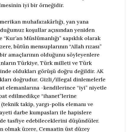
lmesinin iyi bir örneğidir.
 Amerikan muhafazakârlığı, yan yana
nduğumuz koşullar açısından yeniden
 “Kur’an Müslümanlığı” sapıklık olarak
zere, bütün mensuplarının “Allah rızası”
a bir amaçlarının olduğunu söyleyenlere
nların Türkiye, Türk milleti ve Türk
içinde oldukları görüşü doğru değildir. AK
kları doğrudur. Gizli/illegal dinlemelerle
arat elemanlarına -kendilerince “iyi” niyetle
pat edilmedikçe “ihanet”lerine
(teknik takip, yargı-polis elemanı ve
eti darbe kumpasları ile hapislere
i de tasfiye edebileceklerini düşündüler.
en olmak üzere, Cemaatin üst düzey