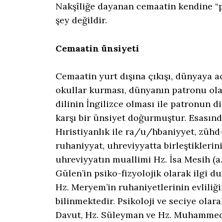
Nakşîliğe dayanan cemaatin kendine “p
şey değildir.
Cemaatin ünsiyeti
Cemaatin yurt dışına çıkışı, dünyaya aç
okullar kurması, dünyanın patronu ol
dilinin İngilizce olması ile patronun d
karşı bir ünsiyet doğurmuştur. Esasınd
Hıristiyanlık ile ra/u/hbaniyyet, zühd-
ruhaniyyat, uhreviyyatta birleştiklerin
uhreviyyatın muallimi Hz. İsa Mesih (a
Gülen’in psiko-fizyolojik olarak ilgi 
Hz. Meryem’in ruhaniyetlerinin evliliğ
bilinmektedir. Psikoloji ve seciye olar
Davut, Hz. Süleyman ve Hz. Muhammed