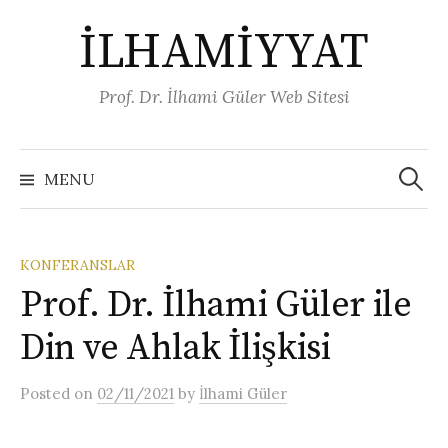
Skip
İLHAMİYYAT
to
content
Prof. Dr. İlhami Güler Web Sitesi
Arama:
MENU
KONFERANSLAR
Prof. Dr. İlhami Güler ile
Din ve Ahlak İlişkisi
Posted
on
02/11/2021
by
İlhami Güler