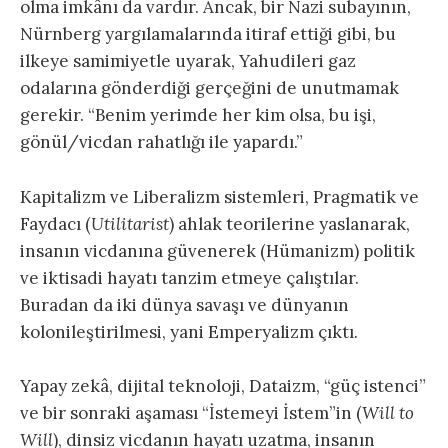
olma imkânı da vardır. Ancak, bir Nazi subayının,
Nürnberg yargılamalarında itiraf ettiği gibi, bu
ilkeye samimiyetle uyarak, Yahudileri gaz
odalarına gönderdiği gerçeğini de unutmamak
gerekir. “Benim yerimde her kim olsa, bu işi,
gönül/vicdan rahatlığı ile yapardı.”
Kapitalizm ve Liberalizm sistemleri, Pragmatik ve
Faydacı (
Utilitarist
) ahlak teorilerine yaslanarak,
insanın vicdanına güvenerek (Hümanizm) politik
ve iktisadi hayatı tanzim etmeye çalıştılar.
Buradan da iki dünya savaşı ve dünyanın
kolonileştirilmesi, yani Emperyalizm çıktı.
Yapay zekâ, dijital teknoloji, Dataizm, “güç istenci”
ve bir sonraki aşaması “İstemeyi İstem”in (
Will to
Will
), dinsiz vicdanın hayatı uzatma, insanın