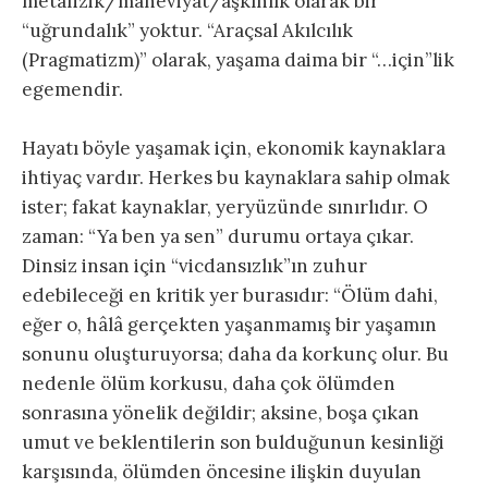
metafizik/maneviyat/aşkınlık olarak bir
“uğrundalık” yoktur. “Araçsal Akılcılık
(Pragmatizm)” olarak, yaşama daima bir “…için”lik
egemendir.
Hayatı böyle yaşamak için, ekonomik kaynaklara
ihtiyaç vardır. Herkes bu kaynaklara sahip olmak
ister; fakat kaynaklar, yeryüzünde sınırlıdır. O
zaman: “Ya ben ya sen” durumu ortaya çıkar.
Dinsiz insan için “vicdansızlık”ın zuhur
edebileceği en kritik yer burasıdır: “Ölüm dahi,
eğer o, hâlâ gerçekten yaşanmamış bir yaşamın
sonunu oluşturuyorsa; daha da korkunç olur. Bu
nedenle ölüm korkusu, daha çok ölümden
sonrasına yönelik değildir; aksine, boşa çıkan
umut ve beklentilerin son bulduğunun kesinliği
karşısında, ölümden öncesine ilişkin duyulan