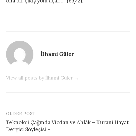
ona bir çıkış yolu açar…” (65/2).
İlhami Güler
View all posts by İlhami Güler →
OLDER POST
Post
Teknoloji Çağında Vicdan ve Ahlâk – Kurani Hayat
navigation
Dergisi Söyleşisi –