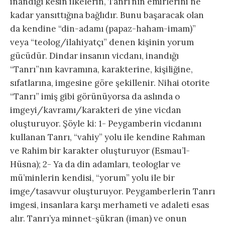
inandığı kesin ilkelerin, Tanrı’nın emirlerini ne
kadar yansıttığına bağlıdır. Bunu başaracak olan
da kendine “din-adamı (papaz-haham-imam)”
veya “teolog/ilahiyatçı” denen kişinin yorum
gücüdür. Dindar insanın vicdanı, inandığı
“Tanrı”nın kavramına, karakterine, kişiliğine,
sıfatlarına, imgesine göre şekillenir. Nihai otorite
“Tanrı” imiş gibi görünüyorsa da aslında o
imgeyi/kavramı/karakteri de yine vicdan
oluşturuyor. Şöyle ki: 1- Peygamberin vicdanını
kullanan Tanrı, “vahiy” yolu ile kendine Rahman
ve Rahim bir karakter oluşturuyor (Esmau’l-
Hüsna); 2- Ya da din adamları, teologlar ve
mü’minlerin kendisi, “yorum” yolu ile bir
imge/tasavvur oluşturuyor. Peygamberlerin Tanrı
imgesi, insanlara karşı merhameti ve adaleti esas
alır. Tanrı’ya minnet-şükran (iman) ve onun