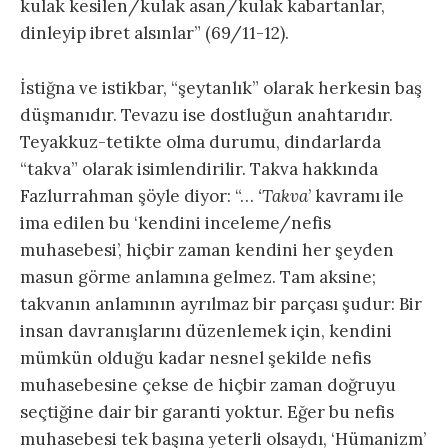
kulak kesilen/kulak asan/kulak kabartanlar,
dinleyip ibret alsınlar” (69/11-12).
İstiğna ve istikbar, “şeytanlık” olarak herkesin baş
düşmanıdır. Tevazu ise dostluğun anahtarıdır.
Teyakkuz-tetikte olma durumu, dindarlarda
“takva” olarak isimlendirilir. Takva hakkında
Fazlurrahman şöyle diyor: “…
‘Takva
’ kavramı ile
ima edilen bu ‘kendini inceleme/nefis
muhasebesi’, hiçbir zaman kendini her şeyden
masun görme anlamına gelmez. Tam aksine;
takvanın anlamının ayrılmaz bir parçası şudur: Bir
insan davranışlarını düzenlemek için, kendini
mümkün olduğu kadar nesnel şekilde nefis
muhasebesine çekse de hiçbir zaman doğruyu
seçtiğine dair bir garanti yoktur. Eğer bu nefis
muhasebesi tek başına yeterli olsaydı, ‘Hümanizm’