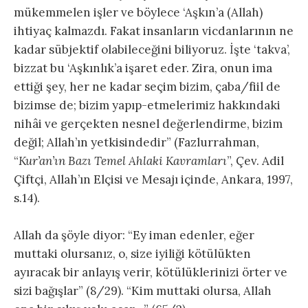
mükemmelen işler ve böylece ‘Aşkın’a (Allah)
ihtiyaç kalmazdı. Fakat insanların vicdanlarının ne
kadar sübjektif olabileceğini biliyoruz. İşte ‘takva’,
bizzat bu ‘Aşkınlık’a işaret eder. Zira, onun ima
ettiği şey, her ne kadar seçim bizim, çaba/fiil de
bizimse de; bizim yapıp-etmelerimiz hakkındaki
nihâi ve gerçekten nesnel değerlendirme, bizim
değil; Allah’ın yetkisindedir” (Fazlurrahman,
“
Kur’an’ın Bazı Temel Ahlaki Kavramları
”, Çev. Adil
Çiftçi, Allah’ın Elçisi ve Mesajı içinde, Ankara, 1997,
s.14).
Allah da şöyle diyor: “Ey iman edenler, eğer
muttaki olursanız, o, size iyiliği kötülükten
ayıracak bir anlayış verir, kötülüklerinizi örter ve
sizi bağışlar” (8/29). “Kim muttaki olursa, Allah