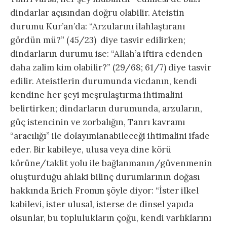
dindarlar açısından doğru olabilir. Ateistin
durumu Kur’an’da: “Arzularını ilahlaştıranı
gördün mü?” (45/23) diye tasvir edilirken;
dindarların durumu ise: “Allah’a iftira edenden
daha zalim kim olabilir?” (29/68; 61/7) diye tasvir
edilir. Ateistlerin durumunda vicdanın, kendi
kendine her şeyi meşrulaştırma ihtimalini
belirtirken; dindarların durumunda, arzuların,
güç istencinin ve zorbalığın, Tanrı kavramı
“aracılığı” ile dolayımlanabileceği ihtimalini ifade
eder. Bir kabileye, ulusa veya dine körü
körüne/taklit yolu ile bağlanmanın/güvenmenin
oluşturduğu ahlaki bilinç durumlarının doğası
hakkında Erich Fromm şöyle diyor: “İster ilkel
kabilevi, ister ulusal, isterse de dinsel yapıda
olsunlar, bu toplulukların çoğu, kendi varlıklarını