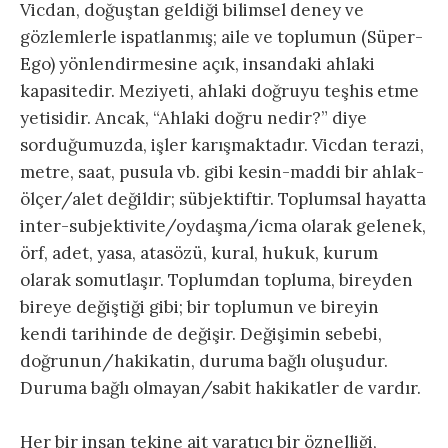
Vicdan, doğuştan geldiği bilimsel deney ve
gözlemlerle ispatlanmış; aile ve toplumun (Süper-
Ego) yönlendirmesine açık, insandaki ahlaki
kapasitedir. Meziyeti, ahlaki doğruyu teşhis etme
yetisidir. Ancak, “Ahlaki doğru nedir?” diye
sorduğumuzda, işler karışmaktadır. Vicdan terazi,
metre, saat, pusula vb. gibi kesin-maddi bir ahlak-
ölçer/alet değildir; sübjektiftir. Toplumsal hayatta
inter-subjektivite/oydaşma/icma olarak gelenek,
örf, adet, yasa, atasözü, kural, hukuk, kurum
olarak somutlaşır. Toplumdan topluma, bireyden
bireye değiştiği gibi; bir toplumun ve bireyin
kendi tarihinde de değişir. Değişimin sebebi,
doğrunun/hakikatin, duruma bağlı oluşudur.
Duruma bağlı olmayan/sabit hakikatler de vardır.
Her bir insan tekine ait yaratıcı bir öznelliği,