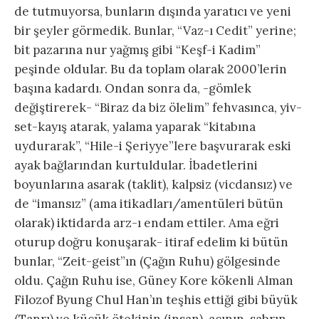
de tutmuyorsa, bunların dışında yaratıcı ve yeni
bir şeyler görmedik. Bunlar, “Vaz-ı Cedit” yerine;
bit pazarına nur yağmış gibi “Keşf-i Kadim”
peşinde oldular. Bu da toplam olarak 2000’lerin
başına kadardı. Ondan sonra da, -gömlek
değiştirerek- “Biraz da biz ölelim” fehvasınca, yiv-
set-kayış atarak, yalama yaparak “kitabına
uydurarak”, “Hile-i Şeriyye”lere başvurarak eski
ayak bağlarından kurtuldular. İbadetlerini
boyunlarına asarak (taklit), kalpsiz (vicdansız) ve
de “imansız” (ama itikadları/amentüleri bütün
olarak) iktidarda arz-ı endam ettiler. Ama eğri
oturup doğru konuşarak- itiraf edelim ki bütün
bunlar, “Zeit-geist”ın (Çağın Ruhu) gölgesinde
oldu. Çağın Ruhu ise, Güney Kore kökenli Alman
Filozof Byung Chul Han’ın teşhis ettiği gibi büyük
(Tanrı) ve küçük ötekinin (insan), acının, sabrın,