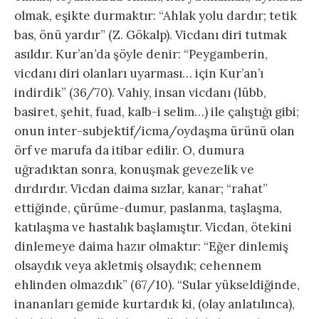
olmak, eşikte durmaktır: “Ahlak yolu dardır; tetik
bas, önü yardır” (Z. Gökalp). Vicdanı diri tutmak
asıldır. Kur’an’da şöyle denir: “Peygamberin,
vicdanı diri olanları uyarması… için Kur’an’ı
indirdik” (36/70). Vahiy, insan vicdanı (lübb,
basiret, şehit, fuad, kalb-i selim…) ile çalıştığı gibi;
onun inter-subjektif/icma/oydaşma ürünü olan
örf ve marufa da itibar edilir. O, dumura
uğradıktan sonra, konuşmak gevezelik ve
dırdırdır. Vicdan daima sızlar, kanar; “rahat”
ettiğinde, çürüme-dumur, paslanma, taşlaşma,
katılaşma ve hastalık başlamıştır. Vicdan, ötekini
dinlemeye daima hazır olmaktır: “Eğer dinlemiş
olsaydık veya akletmiş olsaydık; cehennem
ehlinden olmazdık” (67/10). “Sular yükseldiğinde,
inananları gemide kurtardık ki, (olay anlatılınca),