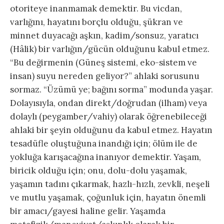
otoriteye inanmamak demektir. Bu vicdan,
varlığını, hayatını borçlu olduğu, şükran ve
minnet duyacağı aşkın, kadim/sonsuz, yaratıcı
(Hâlik) bir varlığın/gücün olduğunu kabul etmez.
“Bu değirmenin (Güneş sistemi, eko-sistem ve
insan) suyu nereden geliyor?” ahlaki sorusunu
sormaz. “Üzümü ye; bağını sorma” modunda yaşar.
Dolayısıyla, ondan direkt/doğrudan (ilham) veya
dolaylı (peygamber/vahiy) olarak öğrenebileceği
ahlaki bir şeyin olduğunu da kabul etmez. Hayatın
tesadüfle oluştuğuna inandığı için; ölüm ile de
yokluğa karışacağına inanıyor demektir. Yaşam,
biricik olduğu için; onu, dolu-dolu yaşamak,
yaşamın tadını çıkarmak, hazlı-hızlı, zevkli, neşeli
ve mutlu yaşamak, çoğunluk için, hayatın önemli
bir amacı/gayesi haline gelir. Yaşamda