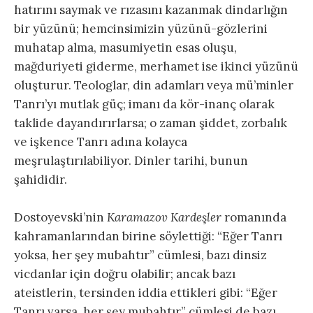
hatırını saymak ve rızasını kazanmak dindarlığın
bir yüzünü; hemcinsimizin yüzünü-gözlerini
muhatap alma, masumiyetin esas oluşu,
mağduriyeti giderme, merhamet ise ikinci yüzünü
oluşturur. Teologlar, din adamları veya mü’minler
Tanrı’yı mutlak güç; imanı da kör-inanç olarak
taklide dayandırırlarsa; o zaman şiddet, zorbalık
ve işkence Tanrı adına kolayca
meşrulaştırılabiliyor. Dinler tarihi, bunun
şahididir.
Dostoyevski’nin
Karamazov Kardeşler
romanında
kahramanlarından birine söylettiği: “Eğer Tanrı
yoksa, her şey mubahtır” cümlesi, bazı dinsiz
vicdanlar için doğru olabilir; ancak bazı
ateistlerin, tersinden iddia ettikleri gibi: “Eğer
Tanrı varsa, her şey mubahtır” cümlesi de bazı