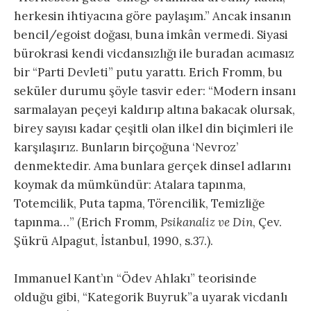
herkesin ihtiyacına göre paylaşım.” Ancak insanın
bencil/egoist doğası, buna imkân vermedi. Siyasi
bürokrasi kendi vicdansızlığı ile buradan acımasız
bir “Parti Devleti” putu yarattı. Erich Fromm, bu
seküler durumu şöyle tasvir eder: “Modern insanı
sarmalayan peçeyi kaldırıp altına bakacak olursak,
birey sayısı kadar çeşitli olan ilkel din biçimleri ile
karşılaşırız. Bunların birçoğuna ‘Nevroz’
denmektedir. Ama bunlara gerçek dinsel adlarını
koymak da mümkündür: Atalara tapınma,
Totemcilik, Puta tapma, Törencilik, Temizliğe
tapınma…” (Erich Fromm
, Psikanaliz ve Din
, Çev.
Şükrü Alpagut, İstanbul, 1990, s.37.).
Immanuel Kant’ın “Ödev Ahlakı” teorisinde
olduğu gibi, “Kategorik Buyruk”a uyarak vicdanlı