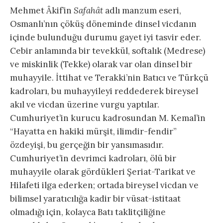
Mehmet Âkif’in
Safahât
adlı manzum eseri,
Osmanlı’nın çöküş döneminde dinsel vicdanın
içinde bulunduğu durumu gayet iyi tasvir eder.
Cebir anlamında bir tevekkül, softalık (Medrese)
ve miskinlik (Tekke) olarak var olan dinsel bir
muhayyile. İttihat ve Terakki’nin Batıcı ve Türkçü
kadroları, bu muhayyileyi reddederek bireysel
akıl ve vicdan üzerine vurgu yaptılar.
Cumhuriyet’in kurucu kadrosundan M. Kemal’in
“Hayatta en hakiki mürşit, ilimdir-fendir”
özdeyişi, bu gerçeğin bir yansımasıdır.
Cumhuriyet’in devrimci kadroları, ölü bir
muhayyile olarak gördükleri Şeriat-Tarikat ve
Hilafeti ilga ederken; ortada bireysel vicdan ve
bilimsel yaratıcılığa kadir bir vüsat-istitaat
olmadığı için, kolayca Batı taklitçiliğine