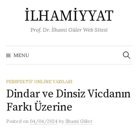
Skip
İLHAMİYYAT
to
content
Prof. Dr. İlhami Güler Web Sitesi
Arama:
MENU
PERSPEKTIF ONLINE YAZILARI
Dindar ve Dinsiz Vicdanın
Farkı Üzerine
Posted
on
04/04/2024
by
İlhami Güler