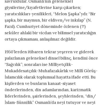
savruldular. Osmanlı’nın geleneksel
giysilerine/kıyafetlerine karşı çıkarken;
yaratıcılıkları-yenilikleri, “Melon Şapka”ydı: “Bir
şapka, bir maymun, bir eldiven/ve inkılap” (N.
Fazıl). Cumhuriyet döneminde özlenen (?!)
seküler ahlaki bir vicdan ve bilimsel yaratıcılığın
ortaya çıkmaması, anlaşılmaz değildir.
1950’lerden itibaren tekrar yeşeren ve giderek
palazlanan geleneksel dinsel bilinç, kendini önce
“Sağcılık”; sonraları ise Milliyetçilik-
Mukaddesatçılık-Muhafazakârlık ve Millî Görüş-
İslamcılık olarak toplumsal hayatta ifade etti. Bu
kişilerden ve bunların kanaat-siyaset
önderlerinden, din adamlarından, karizmatik
liderlerinden, şairlerinden, şeyhlerinden, “din/
İslam-Sünnilik” Osmanlı’da neyi tutuyor ve neyi