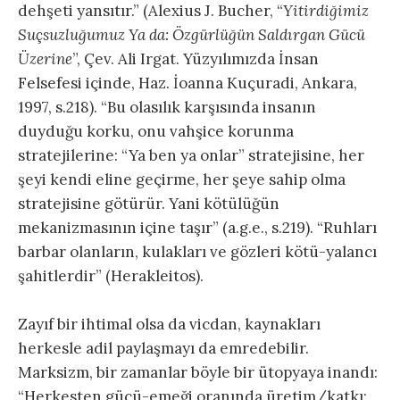
dehşeti yansıtır.” (Alexius J. Bucher, “
Yitirdiğimiz
Suçsuzluğumuz Ya da: Özgürlüğün Saldırgan Gücü
Üzerine
”, Çev. Ali Irgat. Yüzyılımızda İnsan
Felsefesi içinde, Haz. İoanna Kuçuradi, Ankara,
1997, s.218). “Bu olasılık karşısında insanın
duyduğu korku, onu vahşice korunma
stratejilerine: “Ya ben ya onlar” stratejisine, her
şeyi kendi eline geçirme, her şeye sahip olma
stratejisine götürür. Yani kötülüğün
mekanizmasının içine taşır” (a.g.e., s.219). “Ruhları
barbar olanların, kulakları ve gözleri kötü-yalancı
şahitlerdir” (Herakleitos).
Zayıf bir ihtimal olsa da vicdan, kaynakları
herkesle adil paylaşmayı da emredebilir.
Marksizm, bir zamanlar böyle bir ütopyaya inandı:
“Herkesten gücü-emeği oranında üretim/katkı;